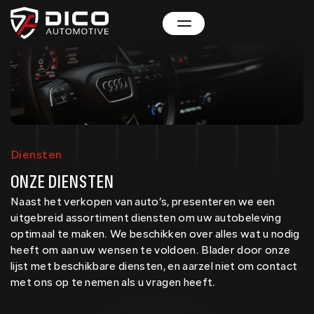
Diensten
Inkoop / Taxatie
ONZE DIENSTEN
Naast het verkopen van auto’s, presenteren we een
Overweegt u om uw auto te verkopen? Mogelijk
uitgebreid assortiment diensten om uw autobeleving
kunnen wij u van dienst zijn. Via onze website kunt u
optimaal te maken. We beschikken over alles wat u nodig
snel en gemakkelijk ....
heeft om aan uw wensen te voldoen. Blader door onze
Lees meer
lijst met beschikbare diensten, en aarzel niet om contact
met ons op te nemen als u vragen heeft.