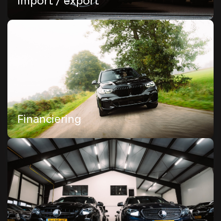
Import / export
Garantie
Ontdek gemoedsrust op de weg met onze
uitgebreide garantiedekking. Bij Dico Automotive
streven we ernaar om uw rijervaring zo
probleemloos mogelijk te maken.
Lees meer
Financiering