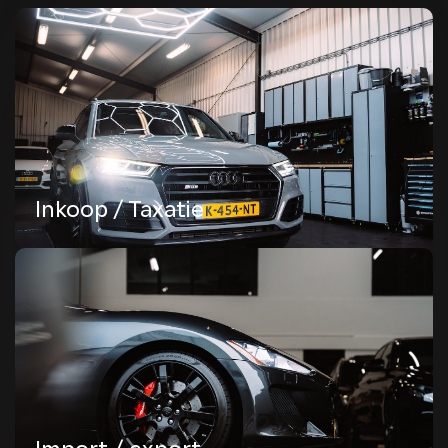
Import / export
Een auto importeren kan erg interessant zijn, zowel
zakelijk als particulier. Met onze importservice
kunnen we mooie en betaalbare occasions en
nieuwe auto's in het buitenland vinden.
Lees meer
Inkoop / Taxatie
Financiering
Maak autorijden eenvoudig met onze flexibele
financieringsopties. Bij Dico Automotive begrijpen
we dat het financieren van een auto een belangrijke
keuze is.
Lees meer