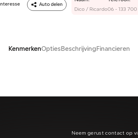
Naam:
Telefoon:
 interesse
Auto delen
Dico / Ricardo
06 - 133 700
Kenmerken
Opties
Beschrijving
Financieren
Neem gerust contact op vi