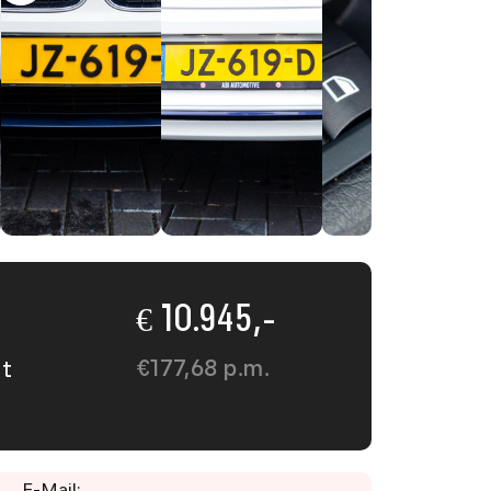
€ 10.945,-
€
177,68
p.m.
t