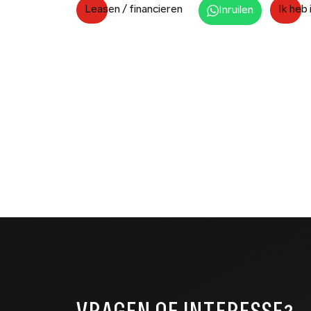
Leasen / financieren
Ik heb
Inruilen