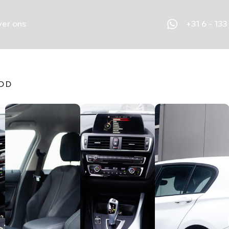
+31 6 - 133
er ons
OD