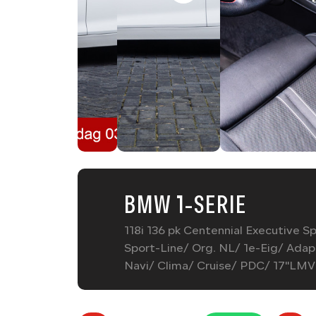
BMW 1-SERIE
118i 136 pk Centennial Executive S
Sport-Line/ Org. NL/ 1e-Eig/ Ada
Navi/ Clima/ Cruise/ PDC/ 17''LMV