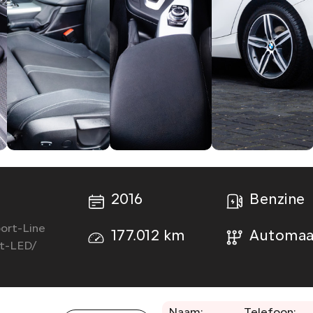
2016
Benzine
port-Line
177.012 km
Automaa
pt-LED/