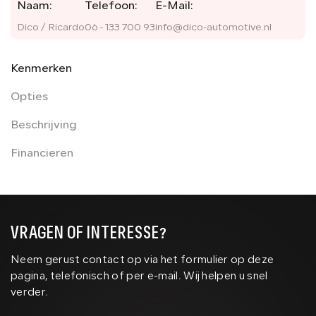
Naam:
Telefoon:
E-Mail:
Dico / Ricardo
06 - 133 700 93
info@dico-automotive.nl
Kenmerken
Opties
Beschrijving
Financieren
VRAGEN OF INTERESSE?
Neem gerust contact op via het formulier op deze
pagina, telefonisch of per e-mail. Wij helpen u snel
verder.