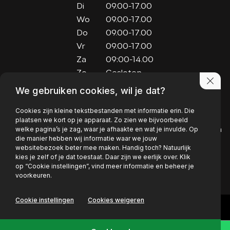
Di
09.00-17.00
Wo
09.00-17.00
Do
09.00-17.00
Vr
09.00-17.00
Za
09:00-14.00
Zo
Gesloten
We gebruiken cookies, wil je dat?
Adres
Cookies zijn kleine tekstbestanden met informatie erin. Die
Kaardebol 15
plaatsen we kort op je apparaat. Zo zien we bijvoorbeeld
welke pagina’s je zag, waar je afhaakte en wat je invulde. Op
6721 RX Bennekom
die manier hebben wij informatie waar we jouw
websitebezoek beter mee maken. Handig toch? Natuurlijk
EMAIL
FACEBOOK
kies je zelf of je dat toestaat. Daar zijn we eerlijk over. Klik
op “Cookie instellingen”, vind meer informatie en beheer je
voorkeuren.
PRIVACY POLICY
Cookie instellingen
Cookies weigeren