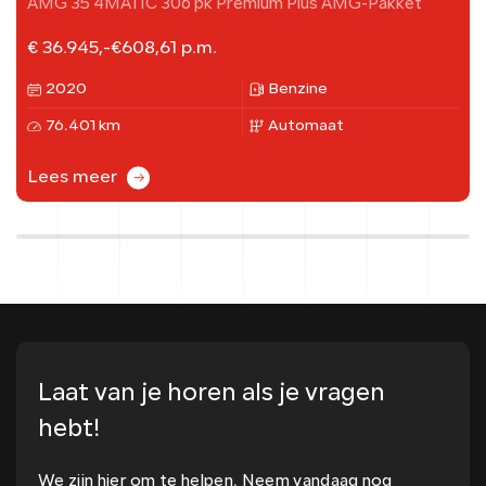
AMG 35 4MATIC 306 pk Premium Plus AMG-Pakket
€ 36.945,-
€
608,61
p.m.
2020
Benzine
76.401 km
Automaat
Lees meer
Laat van je horen als je vragen
hebt!
We zijn hier om te helpen. Neem vandaag nog