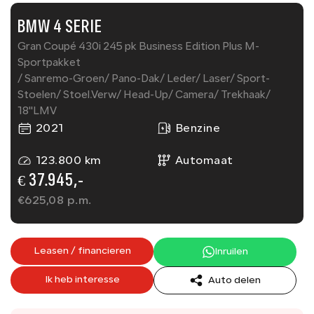
BMW 4 SERIE
Gran Coupé 430i 245 pk Business Edition Plus M-
Sportpakket
/ Sanremo-Groen/ Pano-Dak/ Leder/ Laser/ Sport-
Stoelen/ Stoel.Verw/ Head-Up/ Camera/ Trekhaak/
18''LMV
2021
Benzine
123.800 km
Automaat
€ 37.945,-
€
625,08
p.m.
Leasen / financieren
Inruilen
Ik heb interesse
Auto delen