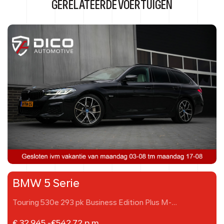
GERELATEERDE VOERTUIGEN
BMW 5 Serie
Touring 530e 293 pk Business Edition Plus M-
Sportpakket
€ 32.945,-
€
542,72
p.m.