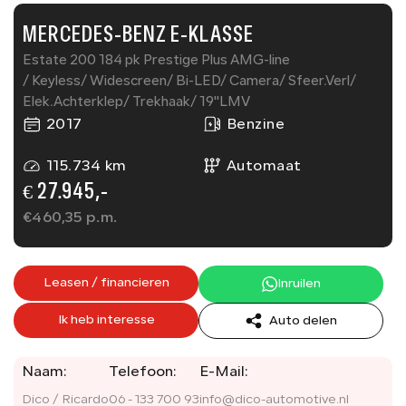
MERCEDES-BENZ E-KLASSE
Estate 200 184 pk Prestige Plus AMG-line
/ Keyless/ Widescreen/ Bi-LED/ Camera/ Sfeer.Verl/
Elek.Achterklep/ Trekhaak/ 19''LMV
2017
Benzine
115.734 km
Automaat
€ 27.945,-
€
460,35
p.m.
Leasen / financieren
Inruilen
Ik heb interesse
Auto delen
Naam:
Telefoon:
E-Mail:
Dico / Ricardo
06 - 133 700 93
info@dico-automotive.nl